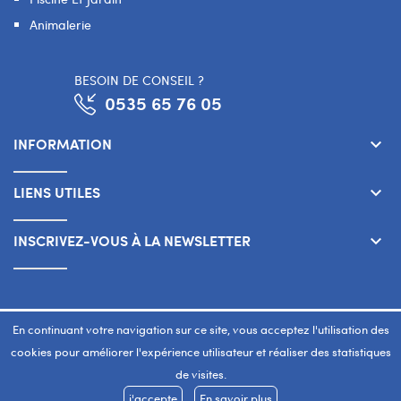
Animalerie
BESOIN DE CONSEIL ?
0535 65 76 05
INFORMATION
keyboard_arrow_down
LIENS UTILES
keyboard_arrow_down
INSCRIVEZ-VOUS À LA NEWSLETTER
keyboard_arrow_down
Copyright 2026 © SMART WAY Tous droits réservés.
En continuant votre navigation sur ce site, vous acceptez l'utilisation des
www.smart-way.ma
cookies pour améliorer l'expérience utilisateur et réaliser des statistiques
de visites.
j'accepte
En savoir plus