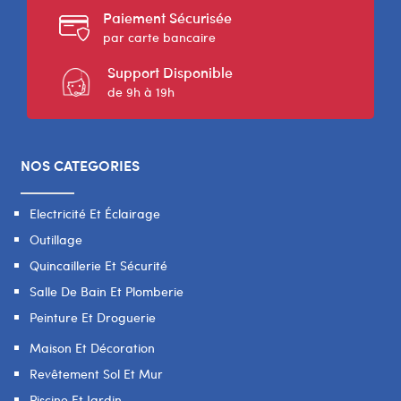
Paiement Sécurisée
par carte bancaire
Support Disponible
de 9h à 19h
NOS CATEGORIES
Electricité Et Éclairage
Outillage
Quincaillerie Et Sécurité
Salle De Bain Et Plomberie
Peinture Et Droguerie
Maison Et Décoration
Revêtement Sol Et Mur
Piscine Et Jardin