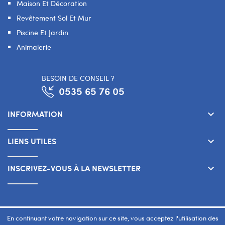
Maison Et Décoration
Revêtement Sol Et Mur
Piscine Et Jardin
Animalerie
BESOIN DE CONSEIL ?
0535 65 76 05
INFORMATION
keyboard_arrow_down
LIENS UTILES
keyboard_arrow_down
INSCRIVEZ-VOUS À LA NEWSLETTER
keyboard_arrow_down
Copyright 2026 © SMART WAY Tous droits réservés.
En continuant votre navigation sur ce site, vous acceptez l'utilisation des
www.smart-way.ma