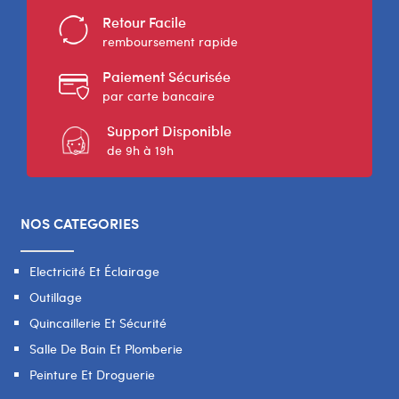
Retour Facile
remboursement rapide
Paiement Sécurisée
par carte bancaire
Support Disponible
de 9h à 19h
NOS CATEGORIES
Electricité Et Éclairage
Outillage
Quincaillerie Et Sécurité
Salle De Bain Et Plomberie
Peinture Et Droguerie