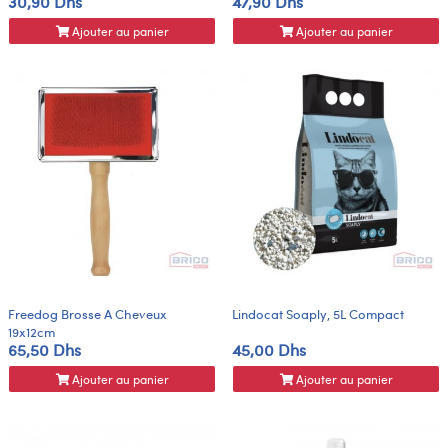
30,90 Dhs
47,90 Dhs
Ajouter au panier
Ajouter au panier
Freedog Brosse A Cheveux
Lindocat Soaply, 5L Compact
19x12cm
65,50 Dhs
45,00 Dhs
Ajouter au panier
Ajouter au panier