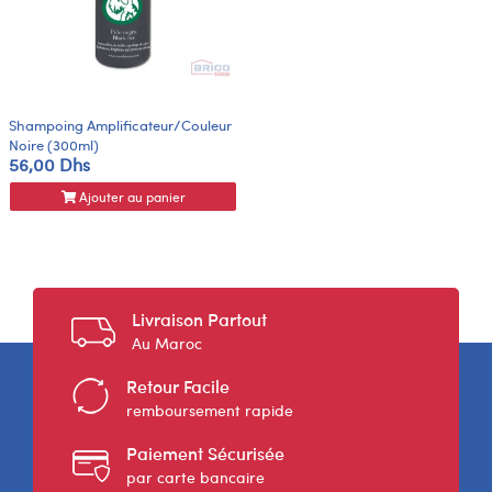
Shampoing Amplificateur/couleur
Noire (300ml)
56,00 Dhs
Ajouter au panier
Livraison Partout
Au Maroc
Retour Facile
remboursement rapide
Paiement Sécurisée
par carte bancaire