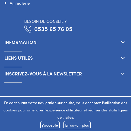
Animalerie
BESOIN DE CONSEIL ?
0535 65 76 05
INFORMATION
keyboard_arrow_down
LIENS UTILES
keyboard_arrow_down
INSCRIVEZ-VOUS À LA NEWSLETTER
keyboard_arrow_down
Copyright 2026 © SMART WAY Tous droits réservés.
En continuant votre navigation sur ce site, vous acceptez l'utilisation des
www.smart-way.ma
cookies pour améliorer l'expérience utilisateur et réaliser des statistiques
de visites.
j'accepte
En savoir plus