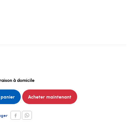
raison à domicile
 panier
Acheter maintenant
ager