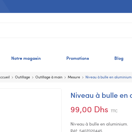
Notre magasin
Promotions
Blog
ccueil
Outillage
Outillage à main
Mesure
Niveau à bulle en aluminium
Niveau à bulle en
99,00 Dhs
TTC
Niveau à bulle en aluminium.
Réf:
5407020445