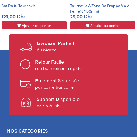
Set De 10 Tournevis
Tournevis À Zone De Frappe Vis À
Fente(6*150mm)
129,00 Dhs
25,00 Dhs
Ajouter au panier
Ajouter au panier
Livraison Partout
Au Maroc
Retour Facile
remboursement rapide
Paiement Sécurisée
par carte bancaire
Support Disponible
de 9h à 19h
NOS CATEGORIES