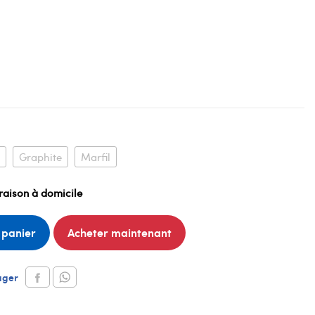
Graphite
Marfil
raison à domicile
 panier
Acheter maintenant
ager