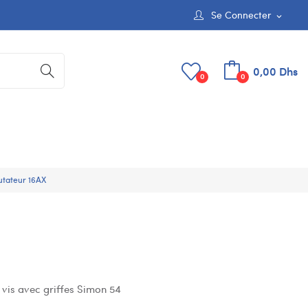
Se Connecter
expand_more
0,00 Dhs
0
0
tateur 16AX
vis avec griffes Simon 54