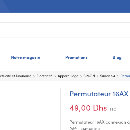
Notre magasin
Promotions
Blog
ctricité et luminaire
Electricité
Appareillage
SIMON
Simon 54
Permu
Permutateur 16AX
49,00 Dhs
TTC
Permutateur 16AX connexion à 
Réf:
1304540269