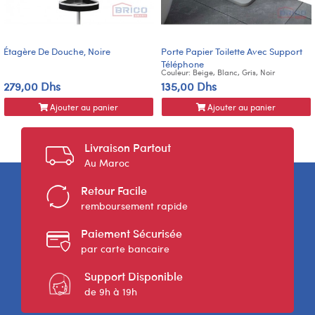
Étagère De Douche, Noire
Porte Papier Toilette Avec Support
Téléphone
Couleur: Beige, Blanc, Gris, Noir
279,00 Dhs
135,00 Dhs
Ajouter au panier
Ajouter au panier
Livraison Partout
Au Maroc
Retour Facile
remboursement rapide
Paiement Sécurisée
par carte bancaire
Support Disponible
de 9h à 19h