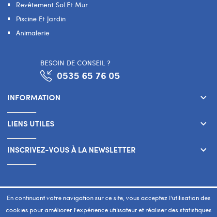
Revêtement Sol Et Mur
Piscine Et Jardin
Animalerie
BESOIN DE CONSEIL ?
0535 65 76 05
INFORMATION
keyboard_arrow_down
LIENS UTILES
keyboard_arrow_down
INSCRIVEZ-VOUS À LA NEWSLETTER
keyboard_arrow_down
Copyright 2026 © SMART WAY Tous droits réservés.
En continuant votre navigation sur ce site, vous acceptez l'utilisation des
www.smart-way.ma
cookies pour améliorer l'expérience utilisateur et réaliser des statistiques