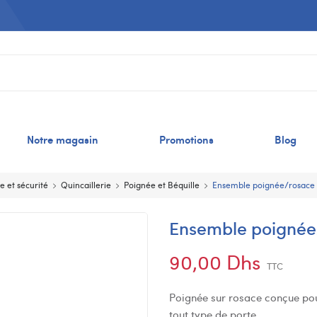
Notre magasin
Promotions
Blog
e et sécurité
Quincaillerie
Poignée et Béquille
Ensemble poignée/rosace
Ensemble poignée
90,00 Dhs
TTC
Poignée sur rosace conçue pour 
tout type de porte.