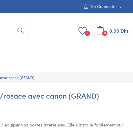
Se Connecter
expand_more
0,00 Dhs
0
0
 avec canon (GRAND)
/rosace avec canon (GRAND)
équiper vos portes intérieures. Elle s'installe facilement sur