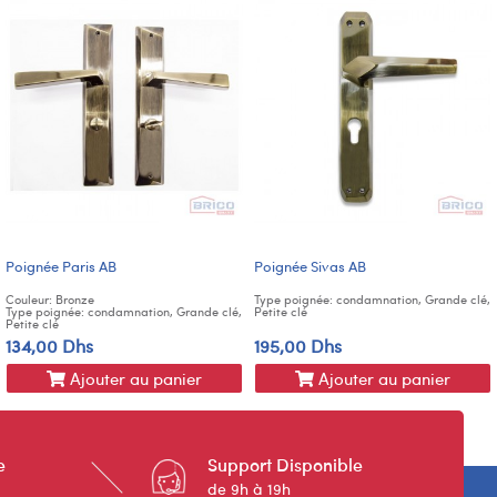
Poignée Paris AB
Poignée Sivas AB
Couleur: Bronze
Type poignée: condamnation, Grande clé,
Type poignée: condamnation, Grande clé,
Petite clé
Petite clé
134,00 Dhs
195,00 Dhs
Ajouter au panier
Ajouter au panier
e
Support Disponible
de 9h à 19h