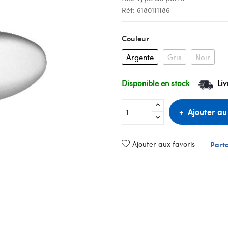
Réf:
6180111186
Couleur
Argente
Gris
Noir
Disponible en stock
Liv
Ajouter au
Ajouter aux favoris
Part