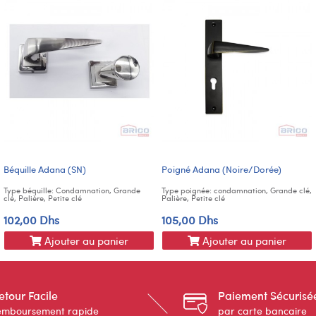
Béquille Adana (SN)
Poigné Adana (Noire/Dorée)
Type béquille: Condamnation, Grande
Type poignée: condamnation, Grande clé,
clé, Palière, Petite clé
Palière, Petite clé
102,00 Dhs
105,00 Dhs
Ajouter au panier
Ajouter au panier
etour Facile
Paiement Sécurisé
emboursement rapide
par carte bancaire