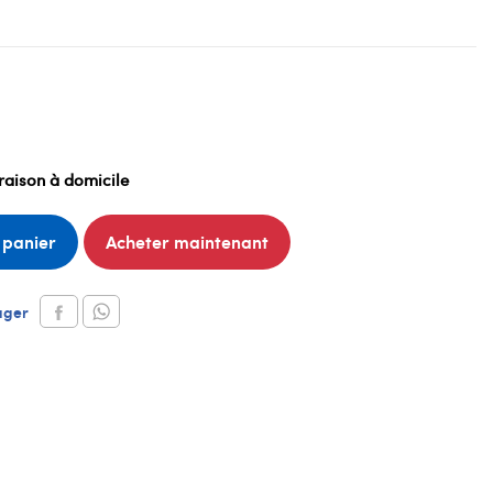
raison à domicile
 panier
Acheter maintenant
ager