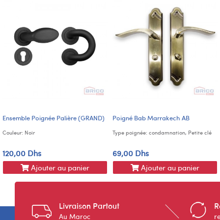
Ensemble Poignée Palière (GRAND)
Poigné Bab Marrakech AB
Couleur: Noir
Type poignée: condamnation, Petite clé
120,00 Dhs
69,00 Dhs
Ajouter au panier
Ajouter au panier
Livraison Partout
R
Au Maroc
r