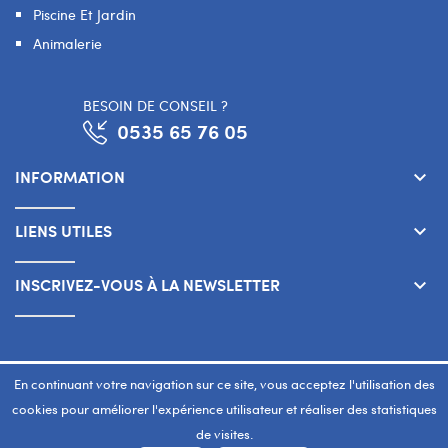
Piscine Et Jardin
Animalerie
BESOIN DE CONSEIL ?
0535 65 76 05
INFORMATION
keyboard_arrow_down
LIENS UTILES
keyboard_arrow_down
INSCRIVEZ-VOUS À LA NEWSLETTER
keyboard_arrow_down
Copyright 2026 © SMART WAY Tous droits réservés.
En continuant votre navigation sur ce site, vous acceptez l'utilisation des
www.smart-way.ma
cookies pour améliorer l'expérience utilisateur et réaliser des statistiques
de visites.