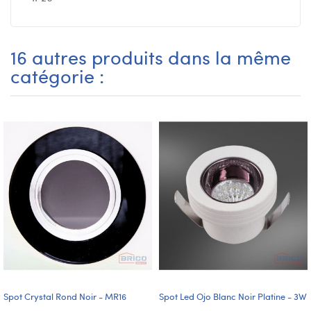
16 autres produits dans la même
catégorie :
Spot Crystal Rond Noir - MR16
Spot Led Ojo Blanc Noir Platine - 3W