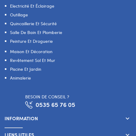
Electricité Et Éclairage
Outillage
Quincaillerie Et Sécurité
Salle De Bain Et Plomberie
Peinture Et Droguerie
Maison Et Décoration
Revêtement Sol Et Mur
Piscine Et Jardin
Animalerie
BESOIN DE CONSEIL ?
0535 65 76 05
INFORMATION
keyboard_arrow_down
LIENS UTILES
keyboard_arrow_down