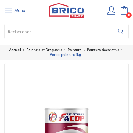
Menu
0
Accueil
Peinture et Droguerie
Peinture
Peinture décorative
Perlac peinture 1kg