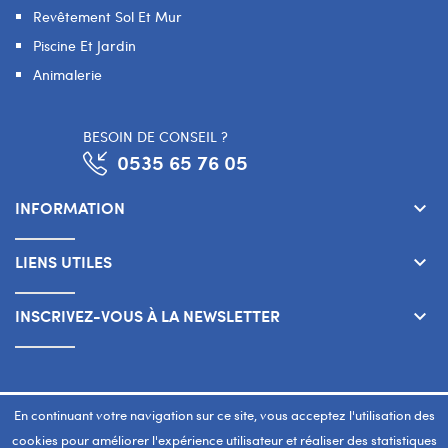
Revêtement Sol Et Mur
Piscine Et Jardin
Animalerie
BESOIN DE CONSEIL ?
0535 65 76 05
INFORMATION
keyboard_arrow_down
LIENS UTILES
keyboard_arrow_down
INSCRIVEZ-VOUS À LA NEWSLETTER
keyboard_arrow_down
Copyright 2026 © SMART WAY Tous droits réservés.
En continuant votre navigation sur ce site, vous acceptez l'utilisation des
www.smart-way.ma
cookies pour améliorer l'expérience utilisateur et réaliser des statistiques