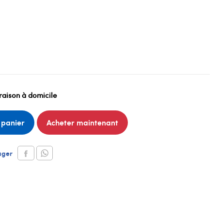
raison à domicile
 panier
Acheter maintenant
ager