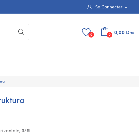
Se Connecter
expand_more
0,00 Dhs
0
0
ura
ruktura
rizontale, 3/6L.