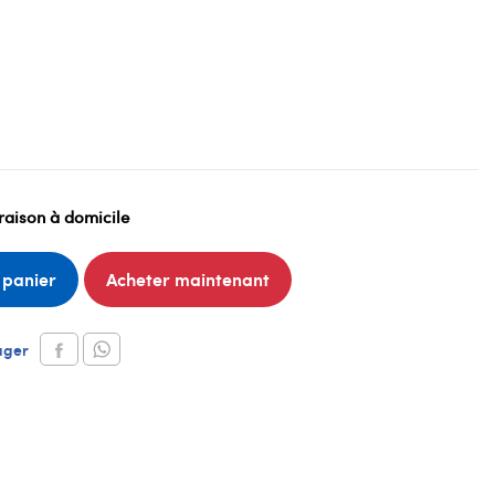
raison à domicile
 panier
Acheter maintenant
ager