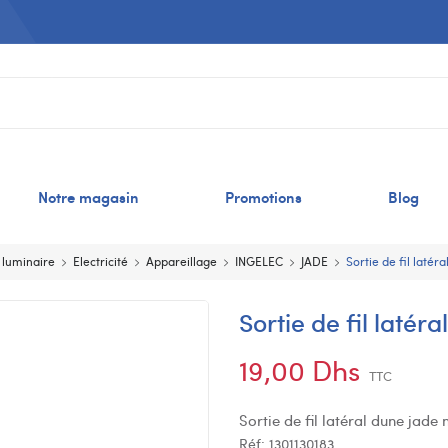
Notre magasin
Promotions
Blog
t luminaire
Electricité
Appareillage
INGELEC
JADE
Sortie de fil laté
Sortie de fil laté
19,00 Dhs
TTC
Sortie de fil latéral dune jade
Réf:
1301130183