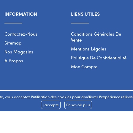
INFORMATION
LIENS UTILES
Contactez-Nous
Conditions Générales De
Vente
Sitemap
Mentions Légales
Nos Magasins
Politique De Confidentialité
A Propos
Mon Compte
e, vous acceptez l'utilisation des cookies pour améliorer l'expérience utilisateu
j'accepte
En savoir plus
Copyright 2026 © SMART WAY Tous droits réservés.
www.smart-way.ma