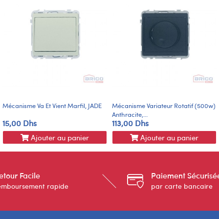
Mécanisme Va Et Vient Marfil, JADE
Mécanisme Variateur Rotatif (500w)
Anthracite,...
15,00 Dhs
113,00 Dhs
Ajouter au panier
Ajouter au panier
etour Facile
Paiement Sécurisé
emboursement rapide
par carte bancaire