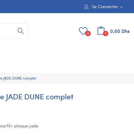
Se Connecter
expand_more
0,00 Dhs
0
0
rale JADE DUNE complet
rale JADE DUNE complet
 marfil+ plaque jade