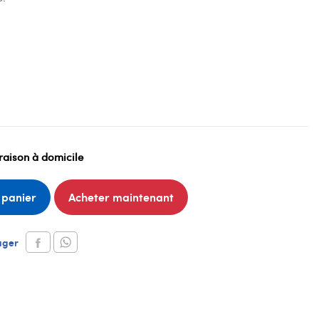
raison à domicile
 panier
Acheter maintenant
ager