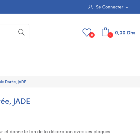
Se Connecter
expand_more
0,00 Dhs
0
0
le Dorée, JADE
ée, JADE
eur et donne le ton de la décoration avec ses plaques
s.