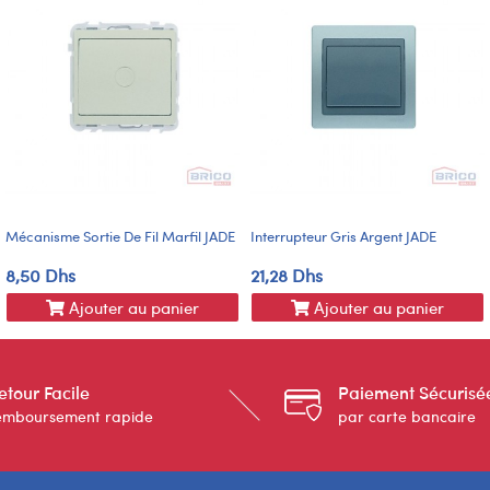
Mécanisme Sortie De Fil Marfil JADE
Interrupteur Gris Argent JADE
8,50 Dhs
21,28 Dhs
Ajouter au panier
Ajouter au panier
etour Facile
Paiement Sécurisé
emboursement rapide
par carte bancaire