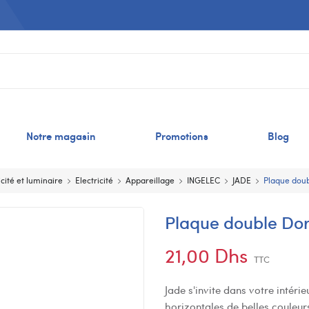
Notre magasin
Promotions
Blog
icité et luminaire
Electricité
Appareillage
INGELEC
JADE
Plaque doub
Plaque double Dor
21,00 Dhs
TTC
Jade s'invite dans votre intéri
horizontales de belles couleur