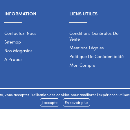
INFORMATION
LIENS UTILES
Contactez-Nous
Conditions Générales De
Vente
Sitemap
Mentions Légales
Nos Magasins
Politique De Confidentialité
A Propos
Mon Compte
e, vous acceptez l'utilisation des cookies pour améliorer l'expérience utilisateu
j'accepte
En savoir plus
Copyright 2026 © SMART WAY Tous droits réservés.
www.smart-way.ma