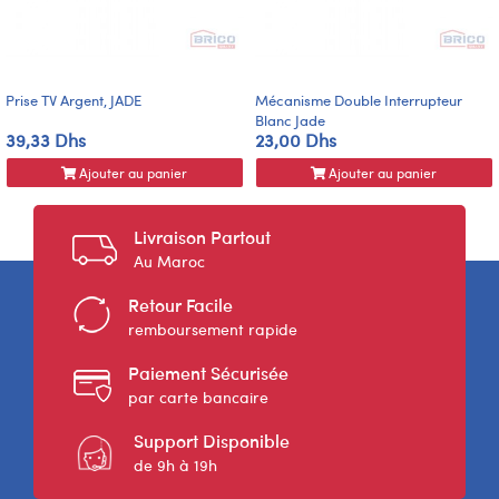
Prise TV Argent, JADE
Mécanisme Double Interrupteur
Blanc Jade
39,33 Dhs
23,00 Dhs
Ajouter au panier
Ajouter au panier
Livraison Partout
Au Maroc
Retour Facile
remboursement rapide
Paiement Sécurisée
par carte bancaire
Support Disponible
de 9h à 19h