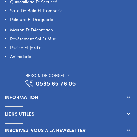
Quincaillerie Et Sécurité
Salle De Bain Et Plomberie
Peinture Et Droguerie
Maison Et Décoration
Revêtement Sol Et Mur
Piscine Et Jardin
Animalerie
BESOIN DE CONSEIL ?
0535 65 76 05
INFORMATION
keyboard_arrow_down
LIENS UTILES
keyboard_arrow_down
INSCRIVEZ-VOUS À LA NEWSLETTER
keyboard_arrow_down