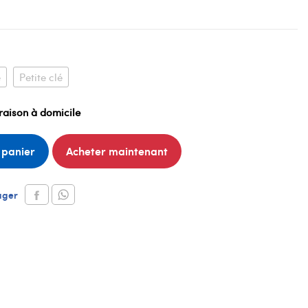
é
Petite clé
raison à domicile
 panier
Acheter maintenant
ager