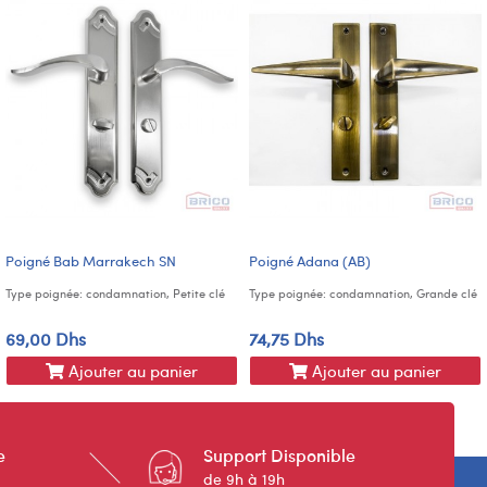
Poigné Bab Marrakech SN
Poigné Adana (AB)
Type poignée: condamnation, Petite clé
Type poignée: condamnation, Grande clé
69,00 Dhs
74,75 Dhs
Ajouter au panier
Ajouter au panier
e
Support Disponible
de 9h à 19h