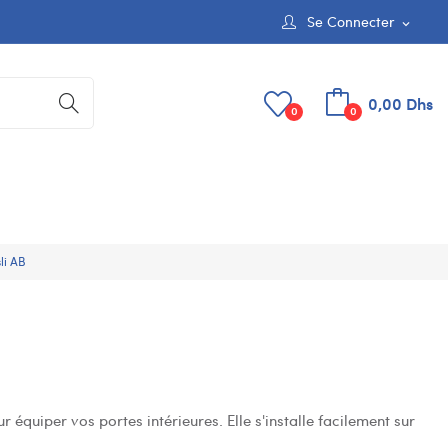
Se Connecter
expand_more
0,00 Dhs
0
0
li AB
équiper vos portes intérieures. Elle s'installe facilement sur