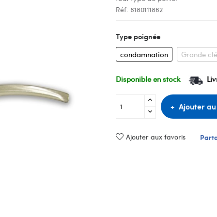
Réf:
6180111862
Type poignée
condamnation
Grande cl
Disponible en stock
Liv
Ajouter au
Ajouter aux favoris
Part