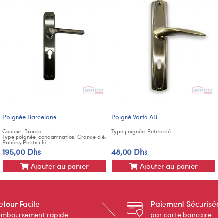
Poignée Barcelone
Poigné Varto AB
Couleur: Bronze
Type poignée: Petite clé
Type poignée: condamnation, Grande clé,
Palière, Petite clé
195,00 Dhs
48,00 Dhs
Ajouter au panier
Ajouter au panier
etour Facile
Paiement Sécurisé
emboursement rapide
par carte bancaire