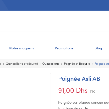
Notre magasin
Promotions
Blog
il
Quincaillerie et sécurité
Quincaillerie
Poignée et Béquille
Poignée As
Poignée Asli AB
91,00 Dhs
TTC
Poignée sur plaque conçue pour 
tout type de porte.