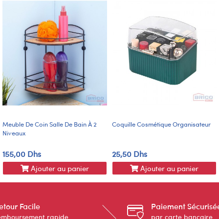
Meuble De Coin Salle De Bain À 2
Coquille Cosmétique Organisateur
Niveaux
155,00 Dhs
25,50 Dhs
Ajouter au panier
Ajouter au panier
etour Facile
Paiement Sécurisé
emboursement rapide
par carte bancaire