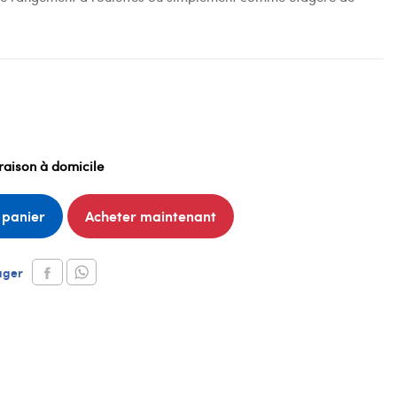
raison à domicile
 panier
Acheter maintenant
ager