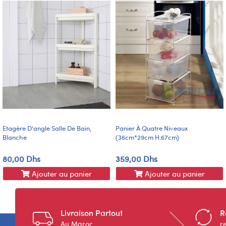
Etagère D'angle Salle De Bain,
Panier À Quatre Niveaux
Blanche
(36cm*29cm H:67cm)
80,00 Dhs
359,00 Dhs
Ajouter au panier
Ajouter au panier
Livraison Partout
R
Au Maroc
r