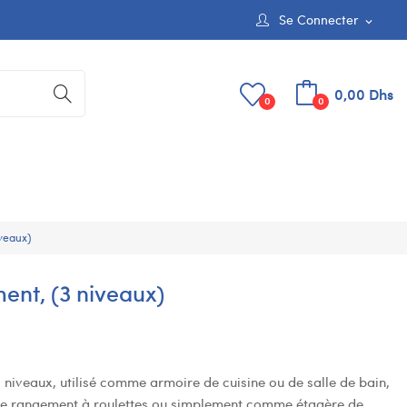
Se Connecter
expand_more
0,00 Dhs
0
0
veaux)
nt, (3 niveaux)
niveaux, utilisé comme armoire de cuisine ou de salle de bain,
de rangement à roulettes ou simplement comme étagère de