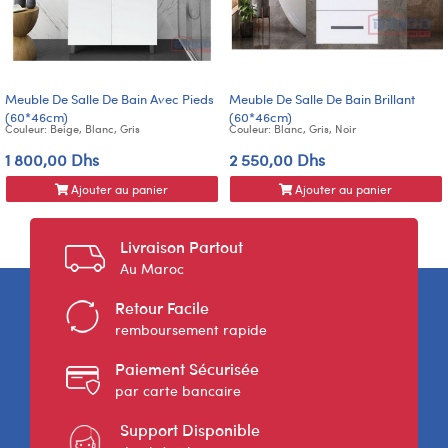
Meuble De Salle De Bain Avec Pieds
Meuble De Salle De Bain Brillant
(60*46cm)
(60*46cm)
Couleur: Beige, Blanc, Gris
Couleur: Blanc, Gris, Noir
1 800,00 Dhs
2 550,00 Dhs
Ajouter au panier
Ajouter au panier
Livraison Partout
Au Maroc
Retour Facile
remboursement rapide
Paiement Sécurisée
par carte bancaire
Support Disponible