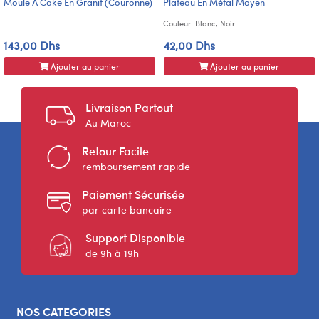
Moule À Cake En Granit (Couronne)
Plateau En Métal Moyen
Couleur: Blanc, Noir
143,00 Dhs
42,00 Dhs
Ajouter au panier
Ajouter au panier
Livraison Partout
Au Maroc
Retour Facile
remboursement rapide
Paiement Sécurisée
par carte bancaire
Support Disponible
de 9h à 19h
NOS CATEGORIES