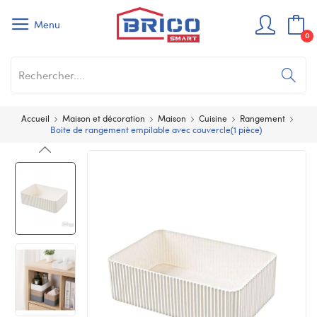
Menu
0
Accueil
Maison et décoration
Maison
Cuisine
Rangement
Boite de rangement empilable avec couvercle(1 pièce)