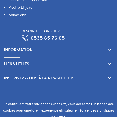
Piscine Et Jardin
Animalerie
BESOIN DE CONSEIL ?
0535 65 76 05
INFORMATION
keyboard_arrow_down
LIENS UTILES
keyboard_arrow_down
INSCRIVEZ-VOUS À LA NEWSLETTER
keyboard_arrow_down
Copyright 2026 © SMART WAY Tous droits réservés.
En continuant votre navigation sur ce site, vous acceptez l'utilisation des
www.smart-way.ma
cookies pour améliorer l'expérience utilisateur et réaliser des statistiques
de visites.