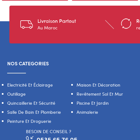
Livraison Partout
R
Au Maroc
r
NOS CATEGORIES
Electricité Et Éclairage
Maison Et Décoration
Outillage
Revêtement Sol Et Mur
Quincaillerie Et Sécurité
Piscine Et Jardin
Salle De Bain Et Plomberie
Animalerie
Peinture Et Droguerie
BESOIN DE CONSEIL ?
0535 65 76 05