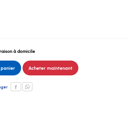
raison à domicile
 panier
Acheter maintenant
ager