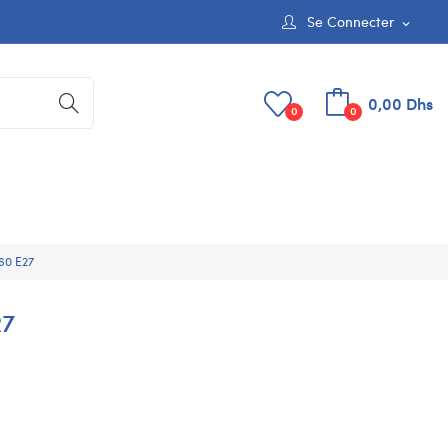
Se Connecter
expand_more
0,00 Dhs
0
0
60 E27
27