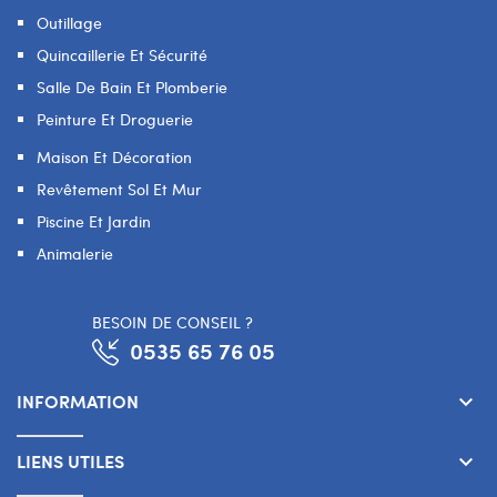
Outillage
Quincaillerie Et Sécurité
Salle De Bain Et Plomberie
Peinture Et Droguerie
Maison Et Décoration
Revêtement Sol Et Mur
Piscine Et Jardin
Animalerie
BESOIN DE CONSEIL ?
0535 65 76 05
INFORMATION
keyboard_arrow_down
LIENS UTILES
keyboard_arrow_down