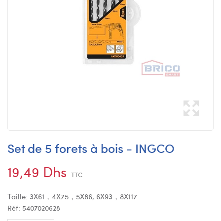
Set de 5 forets à bois - INGCO
19,49 Dhs
TTC
Taille: 3X61，4X75，5X86, 6X93，8X117
Réf:
5407020628