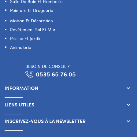
Salle De Bain Et Plomberie
Peinture Et Droguerie
Maison Et Décoration
Revêtement Sol Et Mur
Piscine Et Jardin
Animalerie
BESOIN DE CONSEIL ?
0535 65 76 05
INFORMATION
keyboard_arrow_down
LIENS UTILES
keyboard_arrow_down
INSCRIVEZ-VOUS À LA NEWSLETTER
keyboard_arrow_down