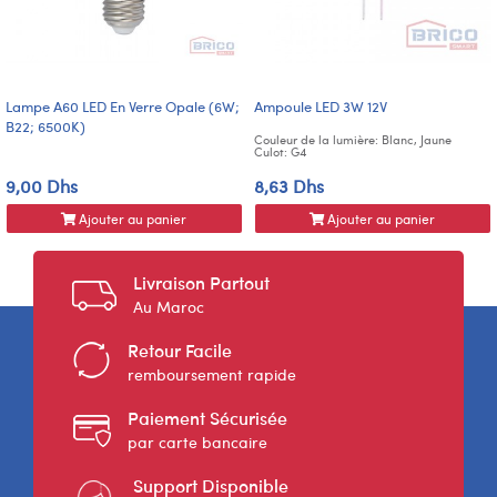
Lampe A60 LED En Verre Opale (6W;
Ampoule LED 3W 12V
B22; 6500K)
Couleur de la lumière: Blanc, Jaune
Culot: G4
9,00 Dhs
8,63 Dhs
Ajouter au panier
Ajouter au panier
Livraison Partout
Au Maroc
Retour Facile
remboursement rapide
Paiement Sécurisée
par carte bancaire
Support Disponible