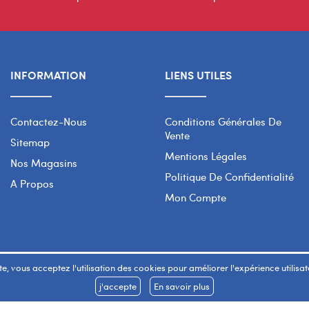
INFORMATION
LIENS UTILES
Contactez-Nous
Conditions Générales De
Vente
Sitemap
Mentions Légales
Nos Magasins
Politique De Confidentialité
A Propos
Mon Compte
e, vous acceptez l'utilisation des cookies pour améliorer l'expérience utilisateu
j'accepte
En savoir plus
Copyright 2026 © SMART WAY Tous droits réservés.