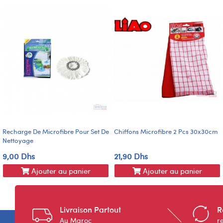
Recharge De Microfibre Pour Set De
Chiffons Microfibre 2 Pcs 30x30cm
Nettoyage
9,00 Dhs
21,90 Dhs
Ajouter au panier
Ajouter au panier
Livraison Partout
R
Au Maroc
r