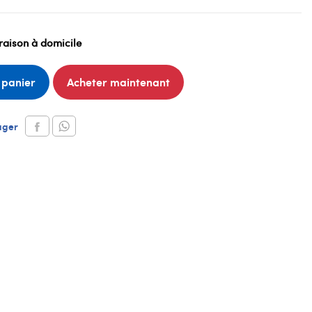
raison à domicile
 panier
Acheter maintenant
ager