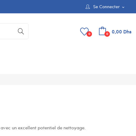
Se Connecter
expand_more
0,00 Dhs
0
0
avec un excellent potentiel de nettoyage.