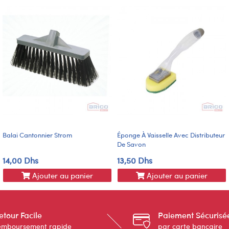
Balai Cantonnier Strom
Éponge À Vaisselle Avec Distributeur
De Savon
14,00 Dhs
13,50 Dhs
Ajouter au panier
Ajouter au panier
etour Facile
Paiement Sécurisé
emboursement rapide
par carte bancaire