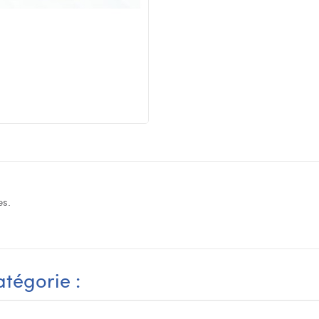
es.
tégorie :