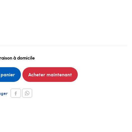
raison à domicile
 panier
Acheter maintenant
ager