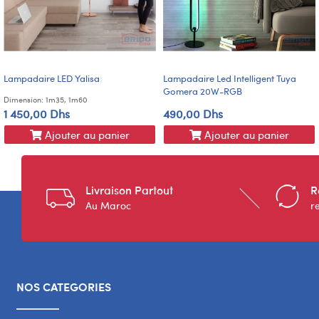
Lampadaire LED Yalisa
Lampadaire Led Intelligent Tuya
Gomera 20W-RGB
Dimension: 1m35, 1m60
1 450,00 Dhs
490,00 Dhs
Ajouter au panier
Ajouter au panier
Livraison Partout
R
Au Maroc
r
NOS CATEGORIES