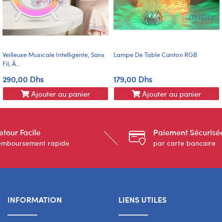
Veilleuse Musicale Intelligente, Sans
Lampe De Table Canton RGB
Fil, À...
290,00 Dhs
179,00 Dhs
Ajouter au panier
Ajouter au panier
etour Facile
Paiement Sécurisé
emboursement rapide
par carte bancaire
INFORMATION
LIENS UTILES