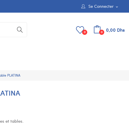
Se Connecter
expand_more
0,00 Dhs
0
0
able PLATINA
LATINA
s et tables.