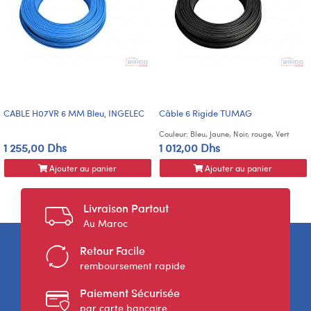
CABLE H07VR 6 MM Bleu, INGELEC
Câble 6 Rigide TUMAG
Couleur: Bleu, Jaune, Noir, rouge, Vert
1 255,00 Dhs
1 012,00 Dhs
Ajouter au panier
Ajouter au panier
Livraison Partout
Au Maroc
Retour Facile
remboursement rapide
Paiement Sécurisée
par carte bancaire