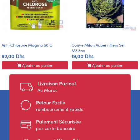
Anti-Chlorose Magma 50 G
Couve Milan Aubervilliers Sel.
Méléna
92,00 Dhs
19,00 Dhs
Ajouter au panier
Ajouter au panier
Livraison Partout
Au Maroc
Retour Facile
remboursement rapide
Paiement Sécurisée
par carte bancaire