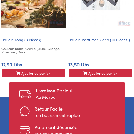
Bougie Long (3 Pièces)
Bougie Parfumée Coco (10 Pièces )
Couleur: Blanc, Creme, Jaune, Orange,
Rose, Vert, Violet
12,50 Dhs
13,50 Dhs
Ajouter au panier
Ajouter au panier
Livraison Partout
Au Maroc
Retour Facile
remboursement rapide
Paiement Sécurisée
par carte bancaire