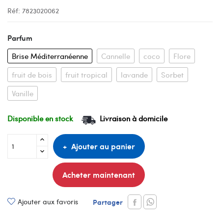
Réf:
7823020062
Parfum
Brise Méditerranéenne
Cannelle
coco
Flore
fruit de bois
fruit tropical
lavande
Sorbet
Vanille
Disponible en stock
Livraison à domicile
Ajouter au panier
Acheter maintenant
Ajouter aux favoris
Partager