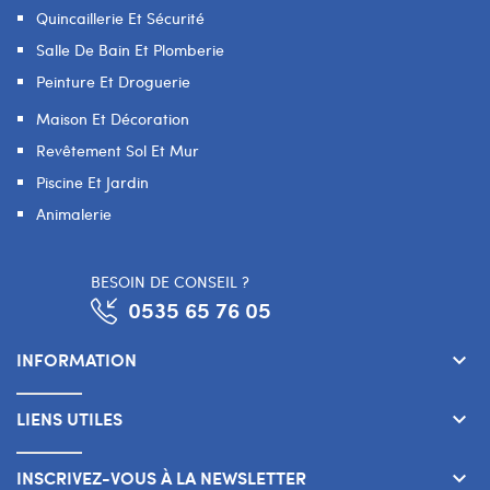
Quincaillerie Et Sécurité
Salle De Bain Et Plomberie
Peinture Et Droguerie
Maison Et Décoration
Revêtement Sol Et Mur
Piscine Et Jardin
Animalerie
BESOIN DE CONSEIL ?
0535 65 76 05
INFORMATION
keyboard_arrow_down
LIENS UTILES
keyboard_arrow_down
INSCRIVEZ-VOUS À LA NEWSLETTER
keyboard_arrow_down