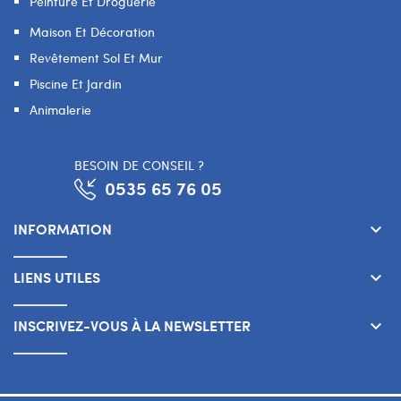
Peinture Et Droguerie
Maison Et Décoration
Revêtement Sol Et Mur
Piscine Et Jardin
Animalerie
BESOIN DE CONSEIL ?
0535 65 76 05
INFORMATION
keyboard_arrow_down
LIENS UTILES
keyboard_arrow_down
INSCRIVEZ-VOUS À LA NEWSLETTER
keyboard_arrow_down
Copyright 2026 © SMART WAY Tous droits réservés.