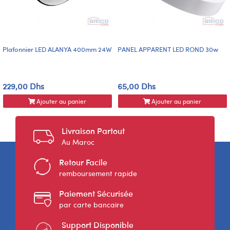
Plafonnier LED ALANYA 400mm 24W
PANEL APPARENT LED ROND 30w
229,00 Dhs
65,00 Dhs
Ajouter au panier
Ajouter au panier
Livraison Partout
Au Maroc
Retour Facile
remboursement rapide
Paiement Sécurisée
par carte bancaire
Support Disponible