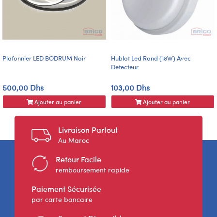
Plafonnier LED BODRUM Noir
Hublot Led Rond (18W) Avec
Detecteur
500,00 Dhs
103,00 Dhs
Ajouter au panier
Ajouter au panier
Livraison Partout
Au Maroc
Retour Facile
remboursement rapide
Paiement Sécurisée
par carte bancaire