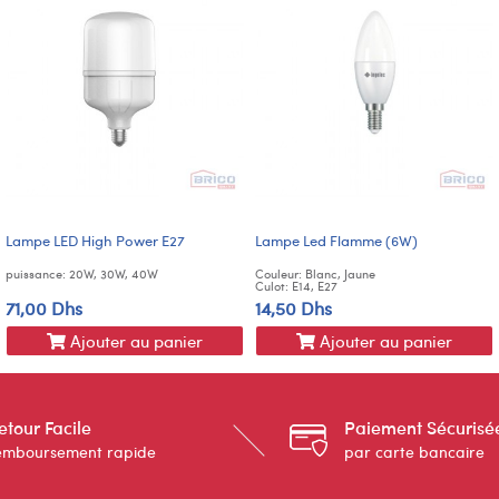
Lampe LED High Power E27
Lampe Led Flamme (6W)
puissance: 20W, 30W, 40W
Couleur: Blanc, Jaune
Culot: E14, E27
71,00 Dhs
14,50 Dhs
Ajouter au panier
Ajouter au panier
etour Facile
Paiement Sécurisé
emboursement rapide
par carte bancaire