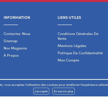
INFORMATION
LIENS UTILES
Contactez-Nous
Conditions Générales De
Vente
Sitemap
Mentions Légales
Nos Magasins
Politique De Confidentialité
A Propos
Mon Compte
e, vous acceptez l'utilisation des cookies pour améliorer l'expérience utilisateu
j'accepte
En savoir plus
Copyright 2026 © SMART WAY Tous droits réservés.
www.smart-way.ma