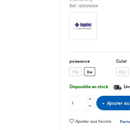
Réf:
1501010104
puissance
Culot
11W
9w
B22
Disponible en stock
Liv
Ajouter au
Ajouter aux favoris
Part