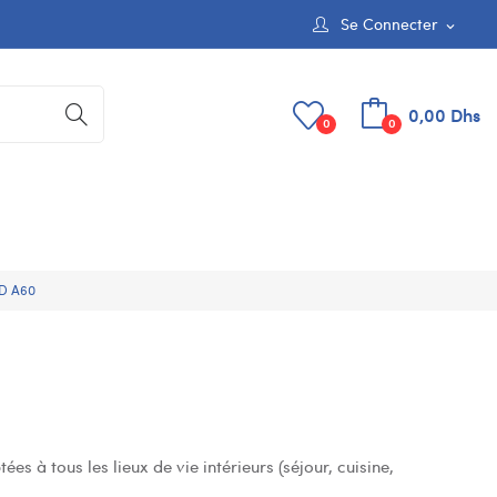
Se Connecter
expand_more
0,00 Dhs
0
0
D A60
s à tous les lieux de vie intérieurs (séjour, cuisine,