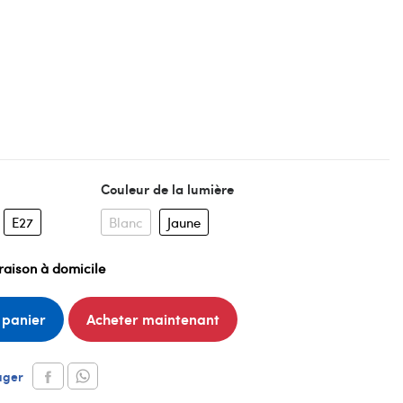
Couleur de la lumière
E27
Blanc
Jaune
raison à domicile
 panier
Acheter maintenant
ager