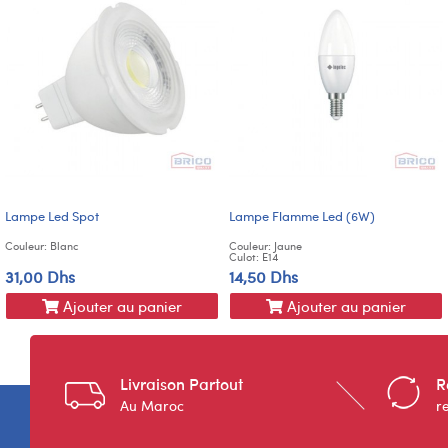
Lampe Led Spot
Lampe Flamme Led (6W)
Couleur: Blanc
Couleur: Jaune
Culot: E14
31,00 Dhs
14,50 Dhs
Ajouter au panier
Ajouter au panier
Livraison Partout
R
Au Maroc
r