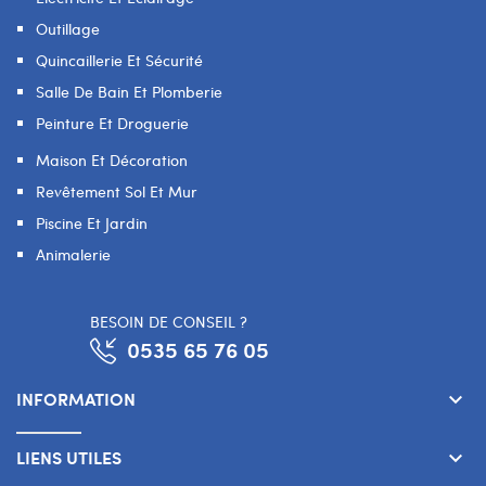
Outillage
Quincaillerie Et Sécurité
Salle De Bain Et Plomberie
Peinture Et Droguerie
Maison Et Décoration
Revêtement Sol Et Mur
Piscine Et Jardin
Animalerie
BESOIN DE CONSEIL ?
0535 65 76 05
INFORMATION
keyboard_arrow_down
LIENS UTILES
keyboard_arrow_down