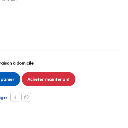
raison à domicile
 panier
Acheter maintenant
ager