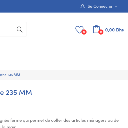
Se Connecter
expand_more
0,00 Dhs
0
0
touche 235 MM
che 235 MM
ignée ferme qui permet de coller des articles ménagers ou de
à la main.