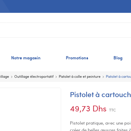
Notre magasin
Promotions
Blog
illage
Outillage électroportatif
Pistolet à colle et peinture
Pistolet à car
Pistolet à cartou
49,73 Dhs
TTC
Pistolet pratique, avec une po
créer de belles œuvres faites 