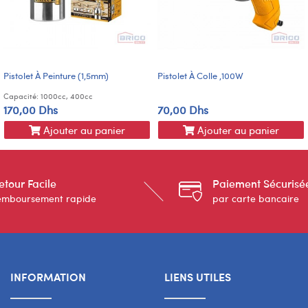
Pistolet À Peinture (1,5mm)
Pistolet À Colle ,100W
Capacité: 1000cc, 400cc
170,00 Dhs
70,00 Dhs
Ajouter au panier
Ajouter au panier
etour Facile
Paiement Sécurisé
emboursement rapide
par carte bancaire
INFORMATION
LIENS UTILES