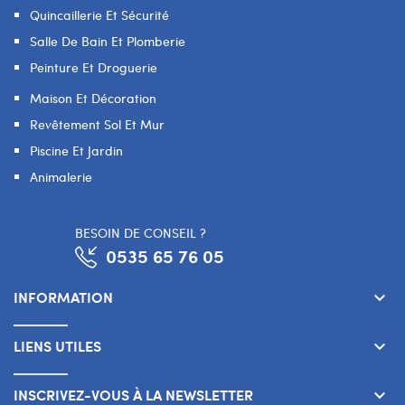
Quincaillerie Et Sécurité
Salle De Bain Et Plomberie
Peinture Et Droguerie
Maison Et Décoration
Revêtement Sol Et Mur
Piscine Et Jardin
Animalerie
BESOIN DE CONSEIL ?
0535 65 76 05
INFORMATION
keyboard_arrow_down
LIENS UTILES
keyboard_arrow_down
INSCRIVEZ-VOUS À LA NEWSLETTER
keyboard_arrow_down