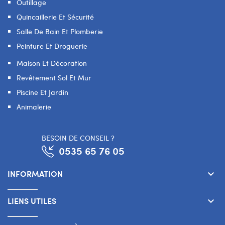
Outillage
Quincaillerie Et Sécurité
Salle De Bain Et Plomberie
Peinture Et Droguerie
Maison Et Décoration
Revêtement Sol Et Mur
Piscine Et Jardin
Animalerie
BESOIN DE CONSEIL ?
0535 65 76 05
INFORMATION
keyboard_arrow_down
LIENS UTILES
keyboard_arrow_down