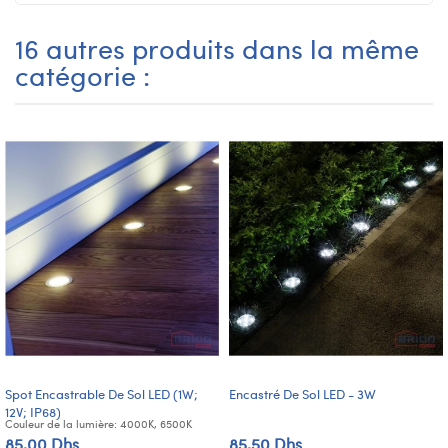
16 autres produits dans la même
catégorie :
Spot Encastrable De Sol LED (1W;
Encastré De Sol LED - 3W
12V; IP68)
Couleur de la lumière: 4000K, 6500K
85,00 Dhs
85,50 Dhs