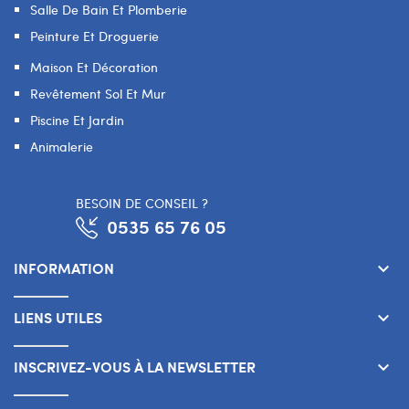
Salle De Bain Et Plomberie
Peinture Et Droguerie
Maison Et Décoration
Revêtement Sol Et Mur
Piscine Et Jardin
Animalerie
BESOIN DE CONSEIL ?
0535 65 76 05
INFORMATION
keyboard_arrow_down
LIENS UTILES
keyboard_arrow_down
INSCRIVEZ-VOUS À LA NEWSLETTER
keyboard_arrow_down