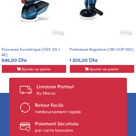
Ponceuse Excentrique (GEX 125-1
Polisseuse Angulaire (UNI GOP 950)
AE)
945,00 Dhs
1 205,00 Dhs
Ajouter au panier
Ajouter au panier
Livraison Partout
Au Maroc
Retour Facile
remboursement rapide
Paiement Sécurisée
par carte bancaire