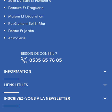
Salle De Bain Et Plomberie
Peinture Et Droguerie
Maison Et Décoration
Revêtement Sol Et Mur
Piscine Et Jardin
Animalerie
BESOIN DE CONSEIL ?
0535 65 76 05
INFORMATION
keyboard_arrow_down
LIENS UTILES
keyboard_arrow_down
INSCRIVEZ-VOUS À LA NEWSLETTER
keyboard_arrow_down