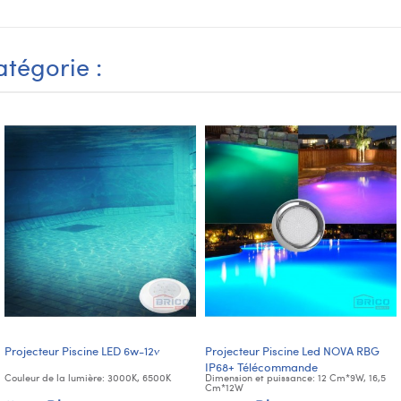
tégorie :
Projecteur Piscine LED 6w-12v
Projecteur Piscine Led NOVA RBG
IP68+ Télécommande
Couleur de la lumière: 3000K, 6500K
Dimension et puissance: 12 Cm*9W, 16,5
Cm*12W