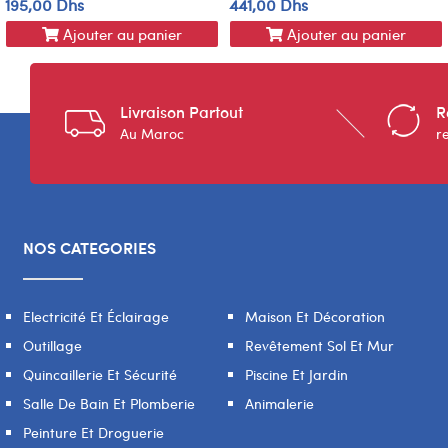
195,00 Dhs
441,00 Dhs
Ajouter au panier
Ajouter au panier
Livraison Partout
R
Au Maroc
r
NOS CATEGORIES
Electricité Et Éclairage
Maison Et Décoration
Outillage
Revêtement Sol Et Mur
Quincaillerie Et Sécurité
Piscine Et Jardin
Salle De Bain Et Plomberie
Animalerie
Peinture Et Droguerie