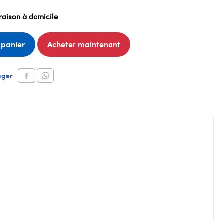
raison à domicile
 panier
Acheter maintenant
ager