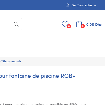
Se Connecter
expand_more
0,00 Dhs
0
0
B+ Télécommande
ur fontaine de piscine RGB+
 pour fontaine de piscine , disponible en différentes