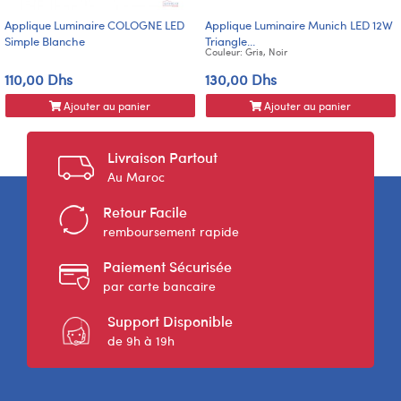
Applique Luminaire COLOGNE LED
Applique Luminaire Munich LED 12W
Simple Blanche
Triangle...
Couleur: Gris, Noir
110,00 Dhs
130,00 Dhs
Ajouter au panier
Ajouter au panier
Livraison Partout
Au Maroc
Retour Facile
remboursement rapide
Paiement Sécurisée
par carte bancaire
Support Disponible
de 9h à 19h