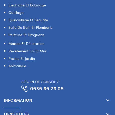
Electricité Et Éclairage
Outillage
Quincaillerie Et Sécurité
Salle De Bain Et Plomberie
Peinture Et Droguerie
Maison Et Décoration
Revêtement Sol Et Mur
Piscine Et Jardin
Animalerie
BESOIN DE CONSEIL ?
0535 65 76 05
INFORMATION
keyboard_arrow_down
LIENS UTILES
keyboard_arrow_down