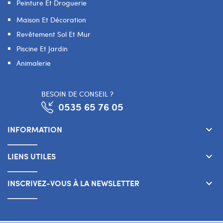
Peinture Et Droguerie
Maison Et Décoration
Revêtement Sol Et Mur
Piscine Et Jardin
Animalerie
BESOIN DE CONSEIL ?
0535 65 76 05
INFORMATION
keyboard_arrow_down
LIENS UTILES
keyboard_arrow_down
INSCRIVEZ-VOUS À LA NEWSLETTER
keyboard_arrow_down