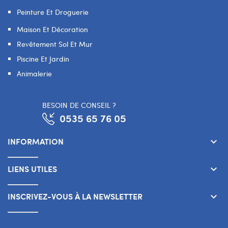
Peinture Et Droguerie
Maison Et Décoration
Revêtement Sol Et Mur
Piscine Et Jardin
Animalerie
BESOIN DE CONSEIL ?
0535 65 76 05
INFORMATION
keyboard_arrow_down
LIENS UTILES
keyboard_arrow_down
INSCRIVEZ-VOUS À LA NEWSLETTER
keyboard_arrow_down