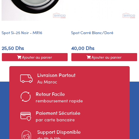
Spot Si-25 Noir - MR16
Spot Carré Blanc/doré
25,50 Dhs
40,00 Dhs
Ajouter au panier
Ajouter au panier
Livraison Partout
Au Maroc
Retour Facile
remboursement rapide
Paiement Sécurisée
par carte bancaire
Support Disponible
de 9h à 19h